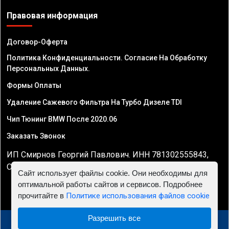
Правовая информация
Договор-Оферта
Политика Конфиденциальности. Согласие На Обработку
Персональных Данных.
Формы Оплаты
Удаление Сажевого Фильтра На Турбо Дизеле TDI
Чип Тюнинг BMW После 2020.06
Заказать Звонок
ИП Смирнов Георгий Павлович. ИНН 781302555843,
ОГРНИП 324470400032610
Сайт использует файлы cookie. Они необходимы для
оптимальной работы сайтов и сервисов. Подробнее
прочитайте в
Политике использования файлов cookie
Разрешить все
© 2010 - 2026 Чип тюнинг двигателя автомобиля -