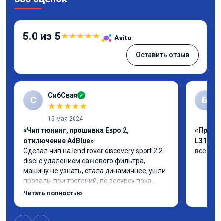
5.0 из 5
★
★
★
★
★
Avito
Оставить отзыв
СибСвая
✓
С
Б
★
★
★
★
★
15 мая 2024
«Чип тюнинг, прошивка Евро 2,
«Прошив
отключение AdBlue»
L319»
Сделал чип на lend rover discovery sport 2.2 
все был
disel с удалением сажевого фильтра, 
машину не узнать, стала динамичнее, ушли 
провалы при троганий, по ресурсу пока 
незнаю, время покажет, короче 
Читать полностью
рекомендую!