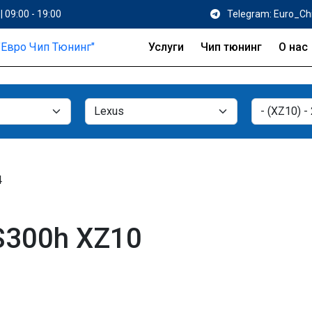
| 09:00 - 19:00
Telegram: Euro_Ch
Услуги
Чип тюнинг
О нас
4
S300h XZ10