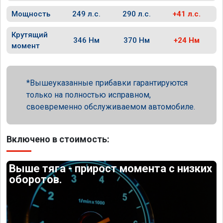
Мощность
249 л.с.
290 л.с.
+41 л.с.
Крутящий
346 Нм
370 Нм
+24 Нм
момент
Вышеуказанные прибавки гарантируются
только на полностью исправном,
своевременно обслуживаемом автомобиле.
Включено в стоимость:
Выше тяга - прирост момента с низких
оборотов.