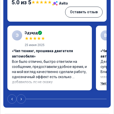
5.0 из 5
★
★
★
★
★
Avito
Оставить отзыв
Эдуард
✓
Э
В
★
★
★
★
★
25 июня 2025
«Чип тюнинг, прошивка двигателя
«Чип тю
автомобиля»
автомо
Все было отлично, быстро ответили на 
Делал ч
сообщение, предоставили удобное время, и 
супруге,
на мой взгляд качественно сделали работу, 
Владими
однозначный эффект есть сколько 
машина 
добавилось лс не скажу
страшно
Читать 
одно сд
попробо
супругин
‹
›