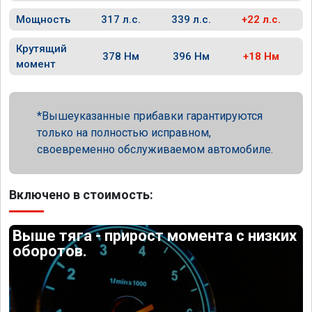
Мощность
317 л.с.
339 л.с.
+22 л.с.
Крутящий
378 Нм
396 Нм
+18 Нм
момент
Вышеуказанные прибавки гарантируются
только на полностью исправном,
своевременно обслуживаемом автомобиле.
Включено в стоимость:
Выше тяга - прирост момента с низких
оборотов.