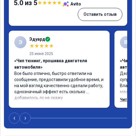
5.0 из 5
★
★
★
★
★
Avito
Оставить отзыв
Эдуард
✓
Э
В
★
★
★
★
★
25 июня 2025
«Чип тюнинг, прошивка двигателя
«Чип тю
автомобиля»
автомо
Все было отлично, быстро ответили на 
Делал ч
сообщение, предоставили удобное время, и 
супруге,
на мой взгляд качественно сделали работу, 
Владими
однозначный эффект есть сколько 
машина 
добавилось лс не скажу
страшно
Читать 
одно сд
попробо
супругин
‹
›