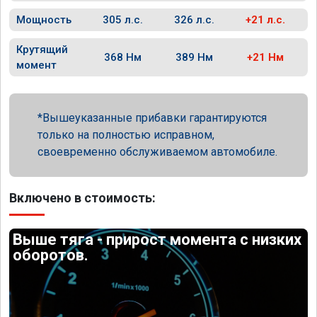
Мощность
305 л.с.
326 л.с.
+21 л.с.
Крутящий
368 Нм
389 Нм
+21 Нм
момент
Вышеуказанные прибавки гарантируются
только на полностью исправном,
своевременно обслуживаемом автомобиле.
Включено в стоимость:
Выше тяга - прирост момента с низких
оборотов.