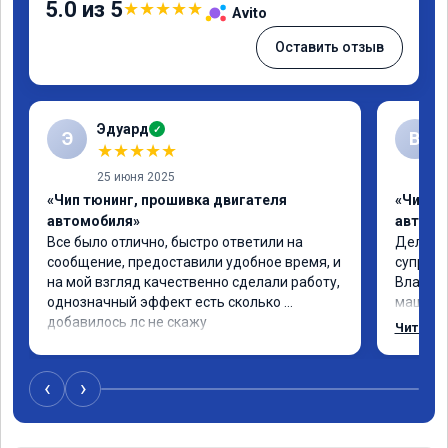
5.0 из 5
★
★
★
★
★
Avito
Оставить отзыв
Эдуард
✓
Э
В
★
★
★
★
★
25 июня 2025
«Чип тюнинг, прошивка двигателя
«Чип тю
автомобиля»
автомо
Все было отлично, быстро ответили на 
Делал ч
сообщение, предоставили удобное время, и 
супруге,
на мой взгляд качественно сделали работу, 
Владими
однозначный эффект есть сколько 
машина 
добавилось лс не скажу
страшно
Читать 
одно сд
попробо
супругин
‹
›