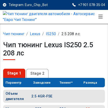
Telegram: Euro_Chip_Bot
+7 901 078-35-04
Чип тюнинг
Lexus
IS250
2.5 208 л.с.
Чип тюнинг Lexus IS250 2.5
208 лс
Stage 1
Stage 2
Параметр
Заводские
Тюнинг*
Разница
Объем
2.5 4GR-FSE
двигателя