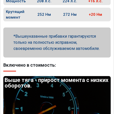
Мощность
208 л.с.
224 л.с.
+16 л.с.
Крутящий
252 Нм
272 Нм
+20 Нм
момент
Вышеуказанные прибавки гарантируются
только на полностью исправном,
своевременно обслуживаемом автомобиле.
Включено в стоимость:
Выше тяга - прирост момента с низких
оборотов.