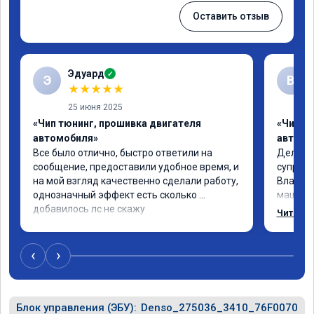
Оставить отзыв
Эдуард
✓
Э
В
★
★
★
★
★
25 июня 2025
«Чип тюнинг, прошивка двигателя
«Чип тю
автомобиля»
автомо
Все было отлично, быстро ответили на 
Делал ч
сообщение, предоставили удобное время, и 
супруге,
на мой взгляд качественно сделали работу, 
Владими
однозначный эффект есть сколько 
машина 
добавилось лс не скажу
страшно
Читать 
одно сд
попробо
супругин
‹
›
Блок управления (ЭБУ):
Denso_275036_3410_76F0070