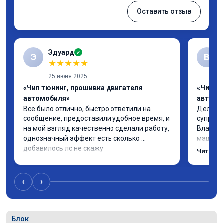
Оставить отзыв
Эдуард
✓
Э
В
★
★
★
★
★
25 июня 2025
«Чип тюнинг, прошивка двигателя
«Чип тю
автомобиля»
автомо
Все было отлично, быстро ответили на 
Делал ч
сообщение, предоставили удобное время, и 
супруге,
на мой взгляд качественно сделали работу, 
Владими
однозначный эффект есть сколько 
машина 
добавилось лс не скажу
страшно
Читать 
одно сд
попробо
супругин
‹
›
Блок