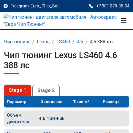
Telegram: Euro_Chip_Bot
+7 901 078-35-04
Чип тюнинг
Lexus
LS460
4.6
4.6 388 л.с.
Чип тюнинг Lexus LS460 4.6
388 лс
Stage 1
Stage 2
Параметр
Заводские
Тюнинг*
Разница
Объем
4.6 1UR-FSE
двигателя