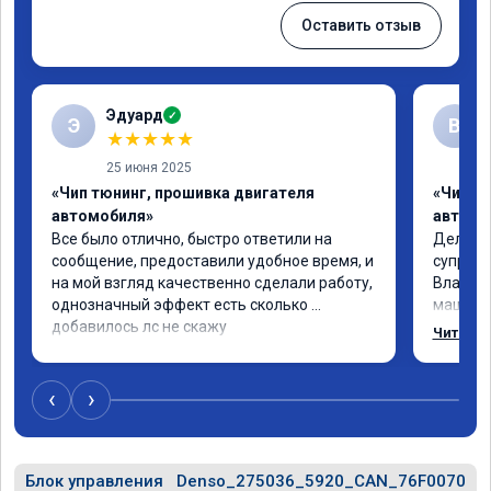
Оставить отзыв
Эдуард
✓
Э
В
★
★
★
★
★
25 июня 2025
«Чип тюнинг, прошивка двигателя
«Чип тю
автомобиля»
автомо
Все было отлично, быстро ответили на 
Делал ч
сообщение, предоставили удобное время, и 
супруге,
на мой взгляд качественно сделали работу, 
Владими
однозначный эффект есть сколько 
машина 
добавилось лс не скажу
страшно
Читать 
одно сд
попробо
супругин
‹
›
Блок управления
Denso_275036_5920_CAN_76F0070