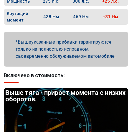
Мощность
275 л.с.
300 л.с.
+25 л.с.
Крутящий
438 Нм
469 Нм
+31 Нм
момент
Вышеуказанные прибавки гарантируются
только на полностью исправном,
своевременно обслуживаемом автомобиле.
Включено в стоимость:
Выше тяга - прирост момента с низких
оборотов.