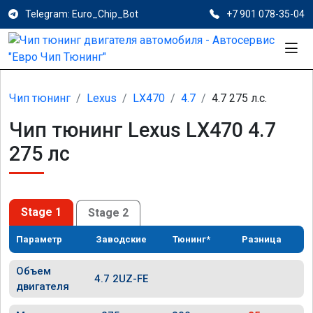
Telegram: Euro_Chip_Bot
+7 901 078-35-04
Чип тюнинг
Lexus
LX470
4.7
4.7 275 л.с.
Чип тюнинг Lexus LX470 4.7
275 лс
Stage 1
Stage 2
Параметр
Заводские
Тюнинг*
Разница
Объем
4.7 2UZ-FE
двигателя