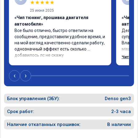
★
★
★
★
★
25 июня 2025
«Чип тюнинг, прошивка двигателя
«Чип тю
автомобиля»
автомо
Все было отлично, быстро ответили на 
Делал ч
сообщение, предоставили удобное время, и 
супруге,
на мой взгляд качественно сделали работу, 
Владими
однозначный эффект есть сколько 
машина 
добавилось лс не скажу
страшно
Читать 
одно сд
попробо
супругин
‹
›
Блок управления (ЭБУ):
Denso gen3
Срок работ:
2-3 часа
Наличие откатанных прошивок:
В наличии