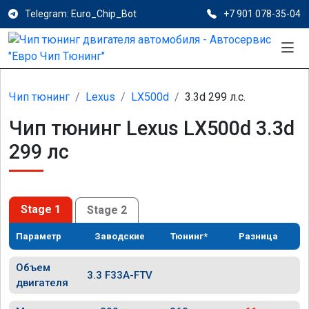
Telegram: Euro_Chip_Bot
+7 901 078-35-04
Чип тюнинг
Lexus
LX500d
3.3d 299 л.с.
Чип тюнинг Lexus LX500d 3.3d
299 лс
Stage 1
Stage 2
Параметр
Заводские
Тюнинг*
Разница
Объем
3.3 F33A-FTV
двигателя