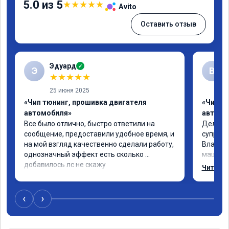
5.0 из 5
★
★
★
★
★
Avito
Оставить отзыв
Эдуард
✓
Э
В
★
★
★
★
★
25 июня 2025
«Чип тюнинг, прошивка двигателя
«Чип тю
автомобиля»
автомо
Все было отлично, быстро ответили на 
Делал ч
сообщение, предоставили удобное время, и 
супруге,
на мой взгляд качественно сделали работу, 
Владими
однозначный эффект есть сколько 
машина 
добавилось лс не скажу
страшно
Читать 
одно сд
попробо
супругин
‹
›