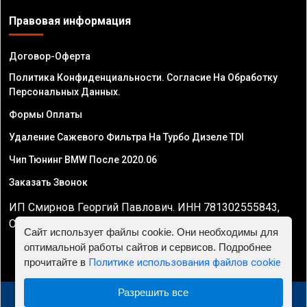
Правовая информация
Договор-Оферта
Политика Конфиденциальности. Согласие На Обработку
Персональных Данных.
Формы Оплаты
Удаление Сажевого Фильтра На Турбо Дизеле TDI
Чип Тюнинг BMW После 2020.06
Заказать Звонок
ИП Смирнов Георгий Павлович. ИНН 781302555843,
ОГРНИП 324470400032610
Сайт использует файлы cookie. Они необходимы для
оптимальной работы сайтов и сервисов. Подробнее
прочитайте в
Политике использования файлов cookie
Разрешить все
© 2010 - 2026 Чип тюнинг двигателя автомобиля -