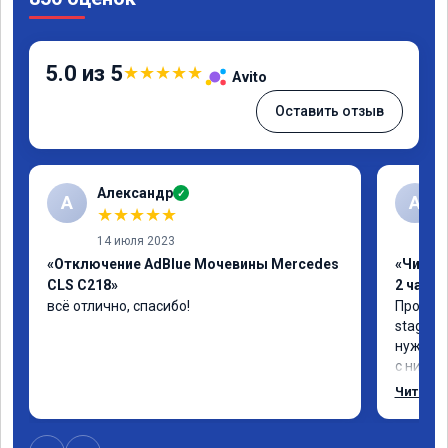
5.0 из 5
★
★
★
★
★
Avito
Оставить отзыв
Александр
✓
А
А
★
★
★
★
★
14 июля 2023
«Отключение AdBlue Мочевины Mercedes
«Чип тю
CLS C218»
2 часа»
всё отлично, спасибо!
Прошива
stage 1.
нужно: 
с низов,
Одни из 
Читать 