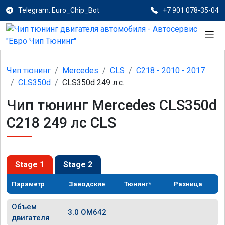
Telegram: Euro_Chip_Bot
+7 901 078-35-04
Чип тюнинг
Mercedes
CLS
C218 - 2010 - 2017
CLS350d
CLS350d 249 л.с.
Чип тюнинг Mercedes CLS350d
C218 249 лс CLS
Stage 1
Stage 2
Параметр
Заводские
Тюнинг*
Разница
Объем
3.0 OM642
двигателя