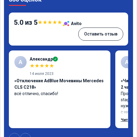
5.0 из 5
★
★
★
★
★
Avito
Оставить отзыв
Александр
✓
А
А
★
★
★
★
★
14 июля 2023
«Отключение AdBlue Мочевины Mercedes
«Чип тю
CLS C218»
2 часа»
всё отлично, спасибо!
Прошива
stage 1.
нужно: 
с низов,
Одни из 
Читать 