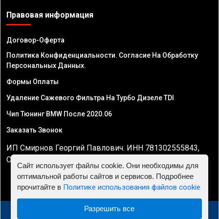
Правовая информация
Договор-Оферта
Политика Конфиденциальности. Согласие На Обработку
Персональных Данных.
Формы Оплаты
Удаление Сажевого Фильтра На Турбо Дизеле TDI
Чип Тюнинг BMW После 2020.06
Заказать Звонок
ИП Смирнов Георгий Павлович. ИНН 781302555843,
ОГРНИП 324470400032610
Сайт использует файлы cookie. Они необходимы для
оптимальной работы сайтов и сервисов. Подробнее
прочитайте в
Политике использования файлов cookie
Разрешить все
© 2010 - 2026 Чип тюнинг двигателя автомобиля -