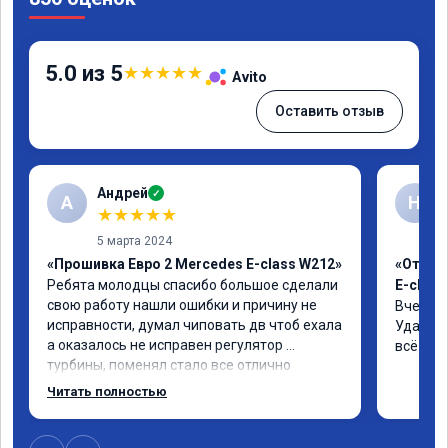
5.0 из 5
★
★
★
★
★
Avito
Оставить отзыв
Андрей
✓
А
Н
★
★
★
★
★
5 марта 2024
«Прошивка Евро 2 Mercedes E-class W212»
«Отклю
Ребята молодцы спасибо большое сделали 
E-class
свою работу нашли ошибки и причину не 
Вчера п
исправности, думал чиповать дв чтоб ехала 
Удалили
а оказалось не исправен регулятор 
всё чёт
турбины, поменял стало все отлично
Читать полностью