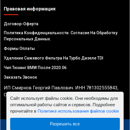
Правовая информация
Договор-Оферта
Политика Конфиденциальности. Согласие На Обработку
Персональных Данных.
Формы Оплаты
Удаление Сажевого Фильтра На Турбо Дизеле TDI
Чип Тюнинг BMW После 2020.06
Заказать Звонок
ИП Смирнов Георгий Павлович. ИНН 781302555843,
ОГРНИП 324470400032610
Сайт использует файлы cookie. Они необходимы для
оптимальной работы сайтов и сервисов. Подробнее
прочитайте в
Политике использования файлов cookie
Разрешить все
© 2010 - 2026 Чип тюнинг двигателя автомобиля -