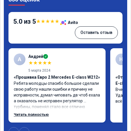
5.0 из 5
★
★
★
★
★
Avito
Оставить отзыв
Андрей
✓
А
Н
★
★
★
★
★
5 марта 2024
«Прошивка Евро 2 Mercedes E-class W212»
«Отклю
Ребята молодцы спасибо большое сделали 
E-class
свою работу нашли ошибки и причину не 
Вчера п
исправности, думал чиповать дв чтоб ехала 
Удалили
а оказалось не исправен регулятор 
всё чёт
турбины, поменял стало все отлично
Читать полностью