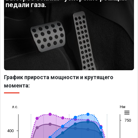
педали газа.
График прироста мощности и крутящего
момента:
л.с.
Нм
750
400