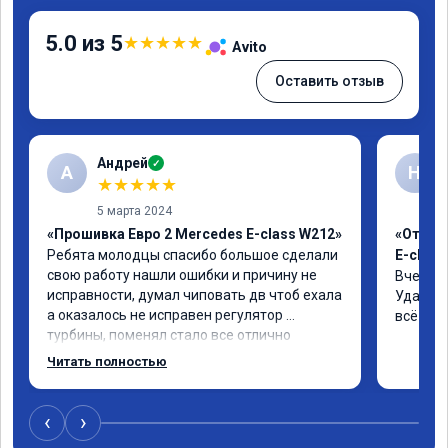
5.0 из 5
★
★
★
★
★
Avito
Оставить отзыв
Андрей
✓
А
Н
★
★
★
★
★
5 марта 2024
«Прошивка Евро 2 Mercedes E-class W212»
«Отклю
Ребята молодцы спасибо большое сделали 
E-class
свою работу нашли ошибки и причину не 
Вчера п
исправности, думал чиповать дв чтоб ехала 
Удалили
а оказалось не исправен регулятор 
всё чёт
турбины, поменял стало все отлично
Читать полностью
‹
›