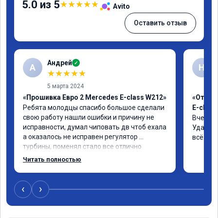
5.0 из 5
★
★
★
★
★
Avito
Оставить отзыв
Андрей
✓
А
Н
★
★
★
★
★
5 марта 2024
«Прошивка Евро 2 Mercedes E-class W212»
«Отклю
Ребята молодцы спасибо большое сделали 
E-class
свою работу нашли ошибки и причину не 
Вчера п
исправности, думал чиповать дв чтоб ехала 
Удалили
а оказалось не исправен регулятор 
всё чёт
турбины, поменял стало все отлично
Читать полностью
‹
›