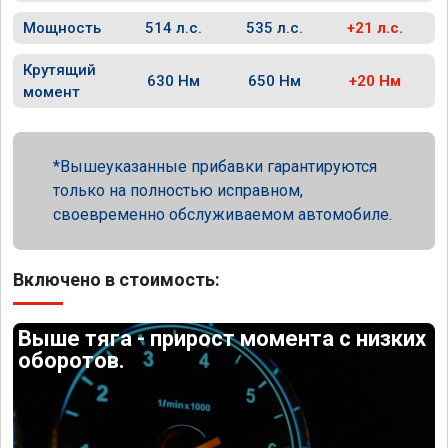
Мощность
514 л.с.
535 л.с.
+21 л.с.
Крутящий
630 Нм
650 Нм
+20 Нм
момент
Вышеуказанные прибавки гарантируются
только на полностью исправном,
своевременно обслуживаемом автомобиле.
Включено в стоимость:
Выше тяга - прирост момента с низких
оборотов.