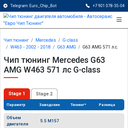
Telegram: Euro_Chip_Bot
+7 901 078-35-04
Чип тюнинг
Mercedes
G-class
W463 - 2002 - 2018
G63 AMG
G63 AMG 571 л.с.
Чип тюнинг Mercedes G63
AMG W463 571 лс G-class
Stage 1
Stage 2
Параметр
Заводские
Тюнинг*
Разница
Объем
5.5 M157
двигателя