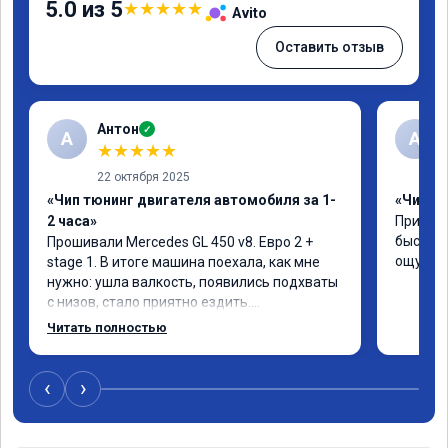
5.0 из 5
★
★
★
★
★
Avito
Оставить отзыв
Антон
✓
А
A
★
★
★
★
★
22 октября 2025
«Чип тюнинг двигателя автомобиля за 1-
«Чип тю
2 часа»
Приняли
быстро!
Прошивали Mercedes GL 450 v8. Евро 2 + 
ощутима
stage 1. В итоге машина поехала, как мне 
нужно: ушла валкость, появились подхваты 
с низов, стало приятно ездить.

Одни из лучших трат, в авто! 🔥
Читать полностью
‹
›