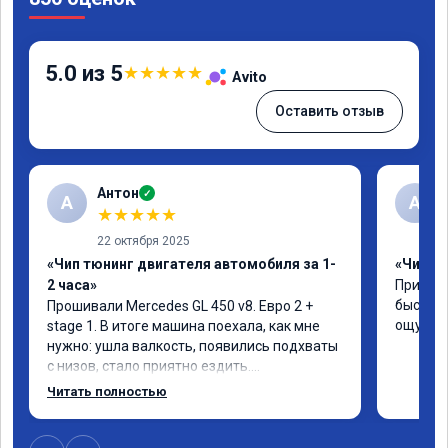
5.0 из 5
★
★
★
★
★
Avito
Оставить отзыв
Антон
✓
А
A
★
★
★
★
★
22 октября 2025
«Чип тюнинг двигателя автомобиля за 1-
«Чип тю
2 часа»
Приняли
быстро!
Прошивали Mercedes GL 450 v8. Евро 2 + 
ощутима
stage 1. В итоге машина поехала, как мне 
нужно: ушла валкость, появились подхваты 
с низов, стало приятно ездить.

Одни из лучших трат, в авто! 🔥
Читать полностью