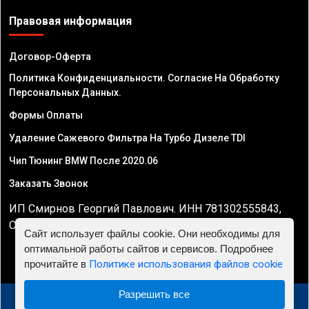
Правовая информация
Договор-Оферта
Политика Конфиденциальности. Согласие На Обработку
Персональных Данных.
Формы Оплаты
Удаление Сажевого Фильтра На Турбо Дизеле TDI
Чип Тюнинг BMW После 2020.06
Заказать Звонок
ИП Смирнов Георгий Павлович. ИНН 781302555843,
ОГРНИП 324470400032610
Сайт использует файлы cookie. Они необходимы для
оптимальной работы сайтов и сервисов. Подробнее
прочитайте в
Политике использования файлов cookie
Разрешить все
© 2010 - 2026 Чип тюнинг двигателя автомобиля -