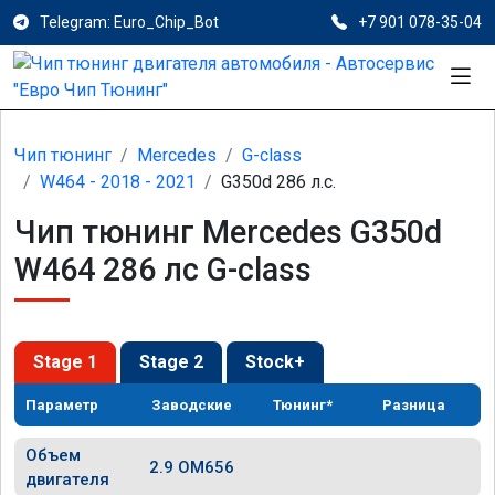
Telegram: Euro_Chip_Bot
+7 901 078-35-04
Чип тюнинг
Mercedes
G-class
W464 - 2018 - 2021
G350d 286 л.с.
Чип тюнинг Mercedes G350d
W464 286 лс G-class
Stage 1
Stage 2
Stock+
Параметр
Заводские
Тюнинг*
Разница
Объем
2.9 OM656
двигателя