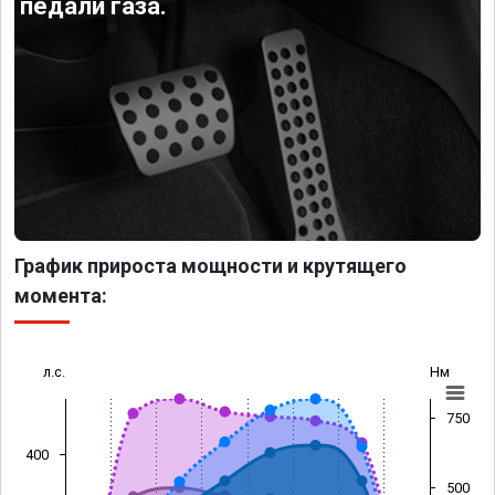
педали газа.
График прироста мощности и крутящего
момента:
л.с.
Нм
750
400
500