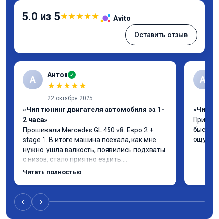
5.0 из 5
★
★
★
★
★
Avito
Оставить отзыв
Антон
✓
А
A
★
★
★
★
★
22 октября 2025
«Чип тюнинг двигателя автомобиля за 1-
«Чип тю
2 часа»
Приняли
быстро!
Прошивали Mercedes GL 450 v8. Евро 2 + 
ощутима
stage 1. В итоге машина поехала, как мне 
нужно: ушла валкость, появились подхваты 
с низов, стало приятно ездить.

Одни из лучших трат, в авто! 🔥
Читать полностью
‹
›