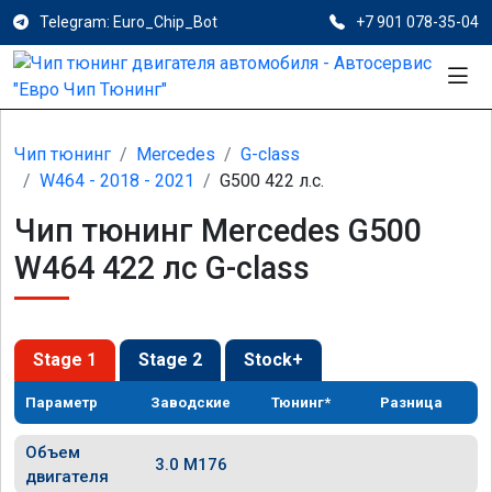
Telegram: Euro_Chip_Bot
+7 901 078-35-04
Чип тюнинг
Mercedes
G-class
W464 - 2018 - 2021
G500 422 л.с.
Чип тюнинг Mercedes G500
W464 422 лс G-class
Stage 1
Stage 2
Stock+
Параметр
Заводские
Тюнинг*
Разница
Объем
3.0 M176
двигателя