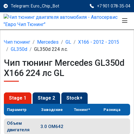
Telegram: Euro_Chip_Bot
+7 901 078-35-04
Чип тюнинг
Mercedes
GL
X166 - 2012 - 2015
GL350d
GL350d 224 л.с.
Чип тюнинг Mercedes GL350d
X166 224 лс GL
Stage 1
Stage 2
Stock+
Параметр
Заводские
Тюнинг*
Разница
Объем
3.0 OM642
двигателя