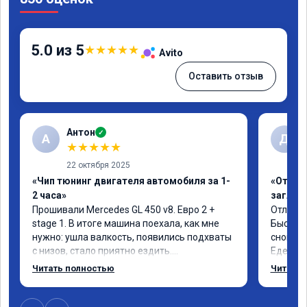
5.0 из 5
★
★
★
★
★
Avito
Оставить отзыв
Антон
✓
А
Д
★
★
★
★
★
22 октября 2025
«Чип тюнинг двигателя автомобиля за 1-
«Отключ
2 часа»
заглуш
Прошивали Mercedes GL 450 v8. Евро 2 + 
Отличны
stage 1. В итоге машина поехала, как мне 
Быстро 
нужно: ушла валкость, появились подхваты 
снова м
с низов, стало приятно ездить.

Едет от
Одни из лучших трат, в авто! 🔥
Спасибо
Читать полностью
Читать 
Рекомен