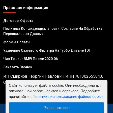
Правовая информация
Договор-Оферта
Политика Конфиденциальности. Согласие На Обработку
Персональных Данных.
Формы Оплаты
Удаление Сажевого Фильтра На Турбо Дизеле TDI
Чип Тюнинг BMW После 2020.06
Заказать Звонок
ИП Смирнов Георгий Павлович. ИНН 781302555843,
ОГРНИП 324470400032610
Сайт использует файлы cookie. Они необходимы для
оптимальной работы сайтов и сервисов. Подробнее
прочитайте в
Политике использования файлов cookie
Разрешить все
© 2010 - 2026 Чип тюнинг двигателя автомобиля -