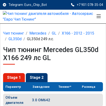
Telegram: Euro_Chip_Bot
+7 901 078-35-04
Чип тюнинг
Mercedes
GL
X166 - 2012 - 2015
GL350d
GL350d 249 л.с.
Чип тюнинг Mercedes GL350d
X166 249 лс GL
Stage 1
Stage 2
Параметр
Заводские
Тюнинг*
Разница
Объем
3.0 OM642
двигателя