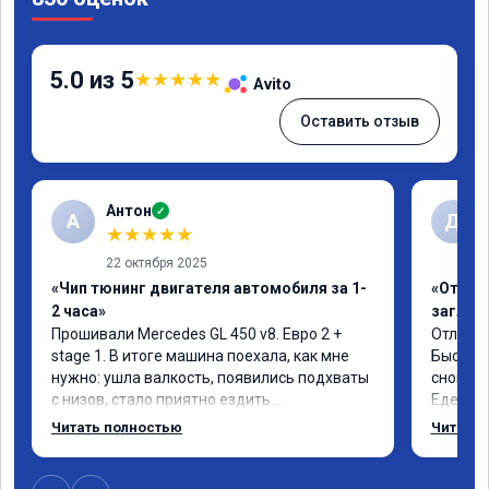
5.0 из 5
★
★
★
★
★
Avito
Оставить отзыв
Антон
✓
А
Д
★
★
★
★
★
22 октября 2025
«Чип тюнинг двигателя автомобиля за 1-
«Отключ
2 часа»
заглуш
Прошивали Mercedes GL 450 v8. Евро 2 + 
Отличны
stage 1. В итоге машина поехала, как мне 
Быстро 
нужно: ушла валкость, появились подхваты 
снова м
с низов, стало приятно ездить.

Едет от
Одни из лучших трат, в авто! 🔥
Спасибо
Читать полностью
Читать 
Рекомен