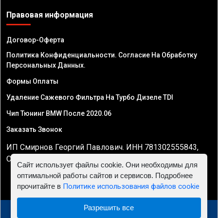
Правовая информация
Договор-Оферта
Политика Конфиденциальности. Согласие На Обработку
Персональных Данных.
Формы Оплаты
Удаление Сажевого Фильтра На Турбо Дизеле TDI
Чип Тюнинг BMW После 2020.06
Заказать Звонок
ИП Смирнов Георгий Павлович. ИНН 781302555843,
ОГРНИП 324470400032610
Сайт использует файлы cookie. Они необходимы для
оптимальной работы сайтов и сервисов. Подробнее
прочитайте в
Политике использования файлов cookie
Разрешить все
© 2010 - 2026 Чип тюнинг двигателя автомобиля -