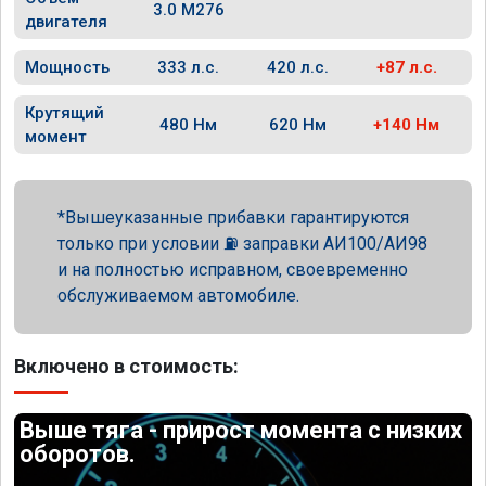
3.0 M276
двигателя
Мощность
333 л.с.
420 л.с.
+87 л.с.
Крутящий
480 Нм
620 Нм
+140 Нм
момент
Вышеуказанные прибавки гарантируются
только при условии ⛽ заправки АИ100/АИ98
и на полностью исправном, своевременно
обслуживаемом автомобиле.
Включено в стоимость:
Выше тяга - прирост момента с низких
оборотов.