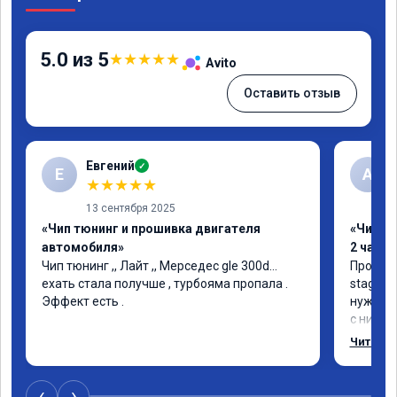
5.0 из 5
★
★
★
★
★
Avito
Оставить отзыв
Евгений
✓
Е
А
★
★
★
★
★
13 сентября 2025
«Чип тюнинг и прошивка двигателя
«Чип тю
автомобиля»
2 часа»
Чип тюнинг ,, Лайт ,, Мерседес gle 300d… 
Прошива
ехать стала получше , турбояма пропала . 
stage 1.
Эффект есть .
нужно: 
с низов,
Одни из 
Читать 
‹
›