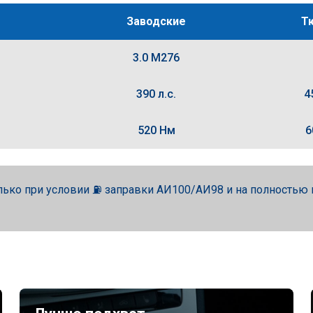
Заводские
Т
3.0 M276
390 л.с.
4
520 Нм
6
лько при условии ⛽ заправки АИ100/АИ98 и на полность