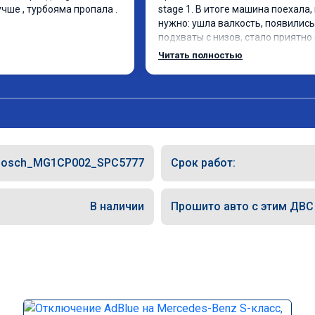
чше , турбояма пропала . 
stage 1. В итоге машина поехала, 
нужно: ушла валкость, появились 
подхваты с низов, стало приятно 
Одни из лучших трат, в авто! 🔥
Читать полностью
Bosch_MG1CP002_SPC5777
Срок работ:
В наличии
Прошито авто с этим ДВС (