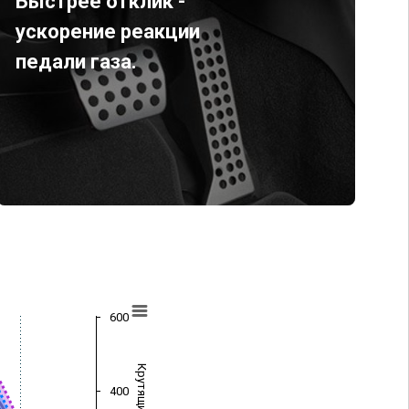
Быстрее отклик -
ускорение реакции
педали газа.
600
400