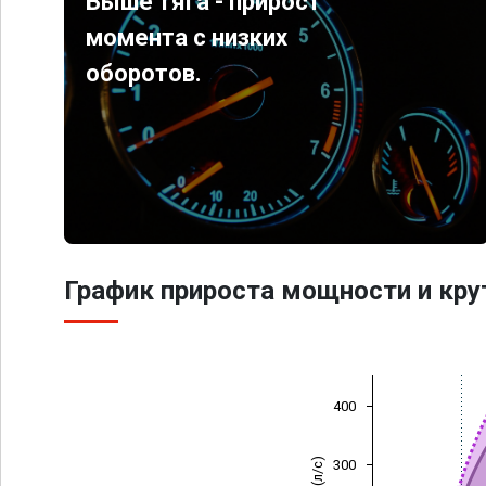
Выше тяга - прирост
момента с низких
оборотов.
График прироста мощности и кр
400
300