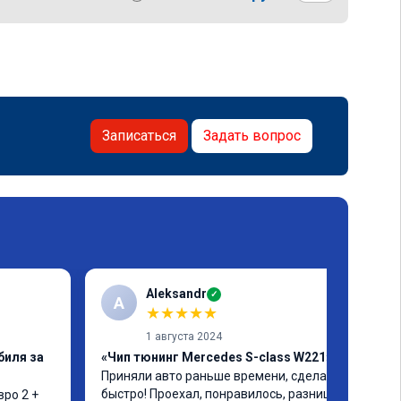
Записаться
Задать вопрос
Aleksandr
✓
A
★
★
★
★
★
1 августа 2024
биля за
«Чип тюнинг Mercedes S-class W221»
Приняли авто раньше времени, сделали 
быстро! Проехал, понравилось, разница 
ро 2 + 