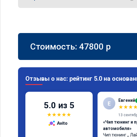
Стоимость:
47800
p
Отзывы о нас: рейтинг 5.0 на основан
Евгений
Е
5.0 из 5
★
★
★
★
★
★
★
★
13 сентяб
«Чип тюнинг и 
Avito
автомобиля»
Чип тюнинг ,, Лай