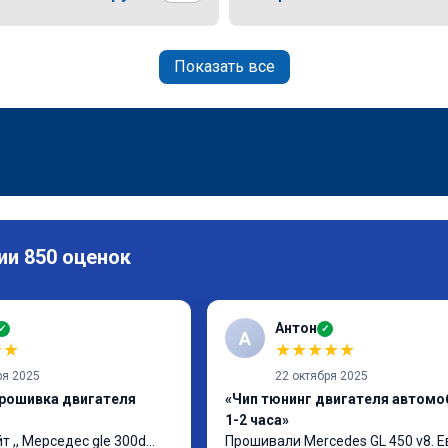
Показать все
ии 850 оценок
Антон
✓
✓
А
★
★
★
★
★
★
★
ря 2025
22 октября 2025
прошивка двигателя
«Чип тюнинг двигателя автомо
1-2 часа»
т ,, Мерседес gle 300d… 
Прошивали Mercedes GL 450 v8. Ев