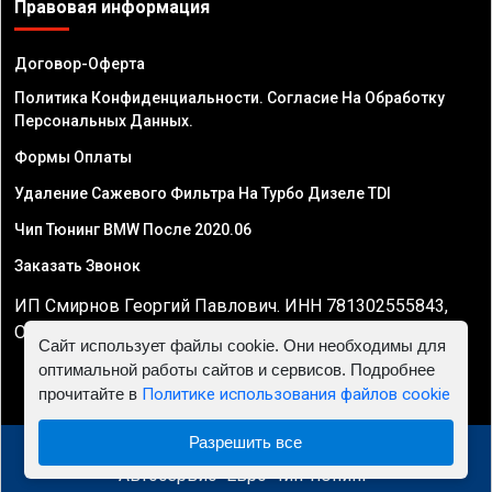
Правовая информация
Договор-Оферта
Политика Конфиденциальности. Согласие На Обработку
Персональных Данных.
Формы Оплаты
Удаление Сажевого Фильтра На Турбо Дизеле TDI
Чип Тюнинг BMW После 2020.06
Заказать Звонок
ИП Смирнов Георгий Павлович. ИНН 781302555843,
ОГРНИП 324470400032610
Сайт использует файлы cookie. Они необходимы для
оптимальной работы сайтов и сервисов. Подробнее
прочитайте в
Политике использования файлов cookie
Разрешить все
© 2010 - 2026 Чип тюнинг двигателя автомобиля -
Автосервис "Евро Чип Тюнинг"