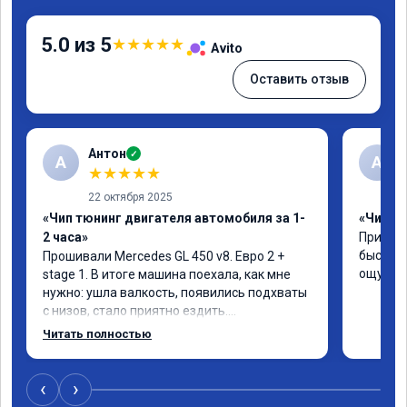
5.0 из 5
★
★
★
★
★
Avito
Оставить отзыв
Антон
✓
А
A
★
★
★
★
★
22 октября 2025
«Чип тюнинг двигателя автомобиля за 1-
«Чип тю
2 часа»
Приняли
быстро!
Прошивали Mercedes GL 450 v8. Евро 2 + 
ощутима
stage 1. В итоге машина поехала, как мне 
нужно: ушла валкость, появились подхваты 
с низов, стало приятно ездить.

Одни из лучших трат, в авто! 🔥
Читать полностью
‹
›