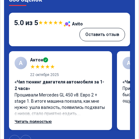
5.0 из 5
★
★
★
★
★
Avito
Оставить отзыв
Антон
✓
А
A
★
★
★
★
★
22 октября 2025
«Чип тюнинг двигателя автомобиля за 1-
«Чип тю
2 часа»
Приняли
быстро!
Прошивали Mercedes GL 450 v8. Евро 2 + 
ощутима
stage 1. В итоге машина поехала, как мне 
нужно: ушла валкость, появились подхваты 
с низов, стало приятно ездить.

Одни из лучших трат, в авто! 🔥
Читать полностью