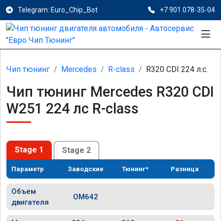
Telegram: Euro_Chip_Bot
+7 901 078-35-04
Чип тюнинг
Mercedes
R-class
R320 CDI 224 л.с.
Чип тюнинг Mercedes R320 CDI
W251 224 лс R-class
Stage 1
Stage 2
Параметр
Заводские
Тюнинг*
Разница
Объем
OM642
двигателя