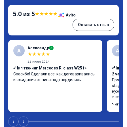
5.0 из 5
★
★
★
★
★
Avito
Оставить отзыв
Александр
✓
А
А
★
★
★
★
★
23 июля 2024
«Чип тюнинг Mercedes R-class W251»
«Чип тю
Спасибо! Сделали все, как договаривались 
2 часа»
и ожидания от чипа подтвердились.
Прошива
stage 1.
нужно: 
с низов,
Одни из 
Читать 
‹
›