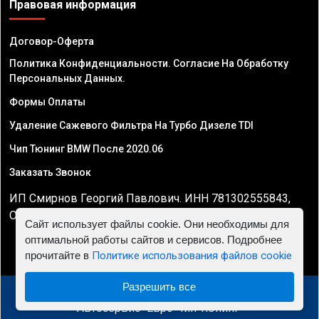
Правовая информация
Договор-Оферта
Политика Конфиденциальности. Согласие На Обработку
Персональных Данных.
Формы Оплаты
Удаление Сажевого Фильтра На Турбо Дизеле TDI
Чип Тюнинг BMW После 2020.06
Заказать Звонок
ИП Смирнов Георгий Павлович. ИНН 781302555843,
ОГРНИП 324470400032610
Сайт использует файлы cookie. Они необходимы для
оптимальной работы сайтов и сервисов. Подробнее
прочитайте в
Политике использования файлов cookie
Разрешить все
© 2010 - 2026 Чип тюнинг двигателя автомобиля -
Автосервис "Евро Чип Тюнинг"