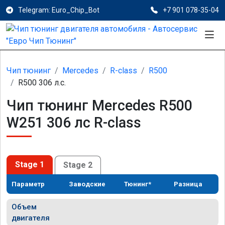
Telegram: Euro_Chip_Bot
+7 901 078-35-04
Чип тюнинг
Mercedes
R-class
R500
R500 306 л.с.
Чип тюнинг Mercedes R500
W251 306 лс R-class
Stage 1
Stage 2
Параметр
Заводские
Тюнинг*
Разница
Объем
двигателя