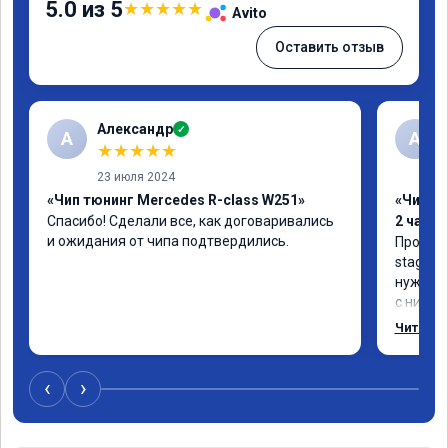
5.0 из 5
★
★
★
★
★
Avito
Оставить отзыв
Александр
✓
А
А
★
★
★
★
★
23 июля 2024
«Чип тюнинг Mercedes R-class W251»
«Чип тю
Спасибо! Сделали все, как договаривались 
2 часа»
и ожидания от чипа подтвердились.
Прошива
stage 1.
нужно: 
с низов,
Одни из 
Читать 
‹
›