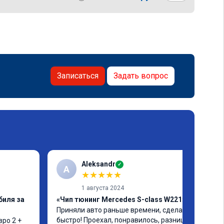
Записаться
Задать вопрос
Aleksandr
✓
A
★
★
★
★
★
1 августа 2024
биля за
«Чип тюнинг Mercedes S-class W221»
Приняли авто раньше времени, сделали 
быстро! Проехал, понравилось, разница 
ро 2 + 