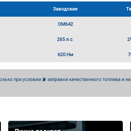
Заводские
Т
OM642
265 л.с.
2
620 Нм
7
олько при условии ⛽ заправки качественного топлива и н