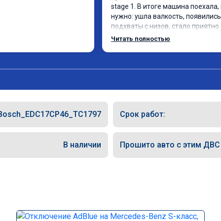
stage 1. В итоге машина поехала, 
нужно: ушла валкость, появились 
подхваты с низов, стало приятно 
Одни из лучших трат, в авто! 🔥
Читать полностью
Bosch_EDC17CP46_TC1797
Срок работ:
В наличии
Прошито авто с этим ДВС (