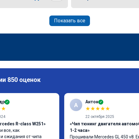
Показать все
ии 850 оценок
др
Антон
✓
✓
А
★
★
★
★
★
★
★
024
22 октября 2025
rcedes R-class W251»
«Чип тюнинг двигателя автомо
 все, как 
1-2 часа»
и ожидания от чипа 
Прошивали Mercedes GL 450 v8. Ев