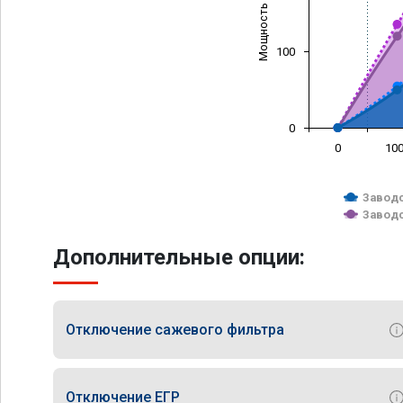
Мощность (л/с)
100
0
0
10
Заводс
Заводс
Дополнительные опции:
Отключение сажевого фильтра
Отключение ЕГР