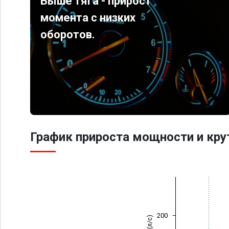
Выше тяга - прирост
момента с низких
оборотов.
График прироста мощности и кр
200