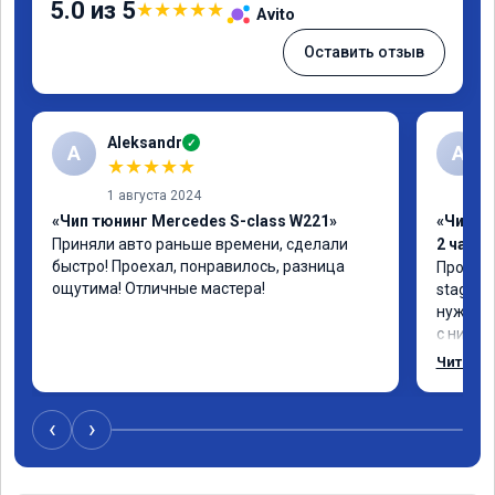
5.0 из 5
★
★
★
★
★
Avito
Оставить отзыв
Aleksandr
✓
A
А
★
★
★
★
★
1 августа 2024
«Чип тюнинг Mercedes S-class W221»
«Чип тю
Приняли авто раньше времени, сделали 
2 часа»
быстро! Проехал, понравилось, разница 
Прошива
ощутима! Отличные мастера!
stage 1.
нужно: 
с низов,
Одни из 
Читать 
‹
›