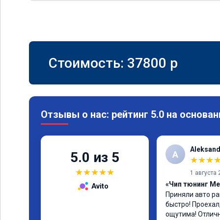
Стоимость:
37800
p
Отзывы о нас: рейтинг 5.0 на основан
Aleksand
A
5.0 из 5
★
★
★
★
★
★
★
★
1 августа 
«Чип тюнинг Me
Avito
Приняли авто ра
быстро! Проехал
ощутима! Отлич