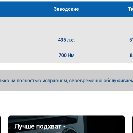
Заводские
Т
435 л.с.
5
700 Нм
8
лько на полностью исправном, своевременно обслуживае
Лучше подхват -