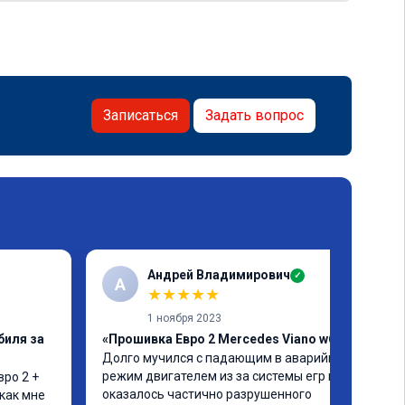
Записаться
Задать вопрос
Андрей Владимирович
✓
А
★
★
★
★
★
1 ноября 2023
биля за
«Прошивка Евро 2 Mercedes Viano w639»
Долго мучился с падающим в аварийный 
режим двигателем из за системы егр и как 
ро 2 + 
оказалось частично разрушенного 
как мне 