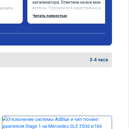
катализатора. Ответили на все мои 
вопрсы. Сделали все качественно и 
ездить.

несмотря на конец рабочего дня 
Читать полностью
задержались и все доделали. 
Рекомендую!
3-4 часа