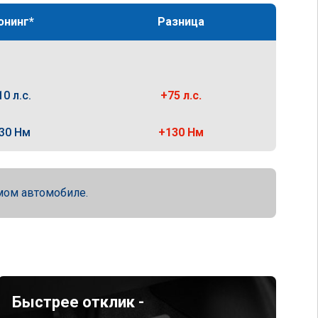
юнинг*
Разница
10 л.с.
+75 л.с.
30 Нм
+130 Нм
мом автомобиле.
Быстрее отклик -