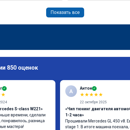
Показать все
ии 850 оценок
r
Антон
✓
✓
А
★
★
★
★
★
★
★
2024
22 октября 2025
rcedes S-class W221»
«Чип тюнинг двигателя автомо
ньше времени, сделали 
1-2 часа»
, понравилось, разница 
Прошивали Mercedes GL 450 v8. Ев
ные мастера!
stage 1. В итоге машина поехала, 