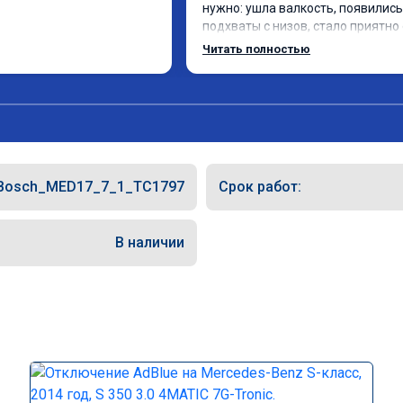
нужно: ушла валкость, появились 
подхваты с низов, стало приятно 
Одни из лучших трат, в авто! 🔥
Читать полностью
Bosch_MED17_7_1_TC1797
Срок работ:
В наличии