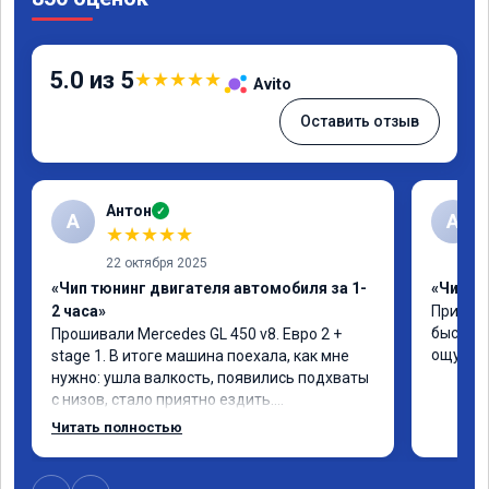
5.0 из 5
★
★
★
★
★
Avito
Оставить отзыв
Антон
✓
А
A
★
★
★
★
★
22 октября 2025
«Чип тюнинг двигателя автомобиля за 1-
«Чип тю
2 часа»
Приняли
быстро!
Прошивали Mercedes GL 450 v8. Евро 2 + 
ощутима
stage 1. В итоге машина поехала, как мне 
нужно: ушла валкость, появились подхваты 
с низов, стало приятно ездить.

Одни из лучших трат, в авто! 🔥
Читать полностью