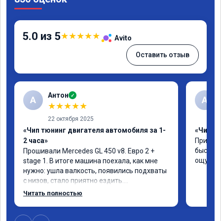
5.0 из 5
★
★
★
★
★
Avito
Оставить отзыв
Антон
✓
А
A
★
★
★
★
★
22 октября 2025
«Чип тюнинг двигателя автомобиля за 1-
«Чип тю
2 часа»
Приняли
быстро!
Прошивали Mercedes GL 450 v8. Евро 2 + 
ощутима
stage 1. В итоге машина поехала, как мне 
нужно: ушла валкость, появились подхваты 
с низов, стало приятно ездить.

Одни из лучших трат, в авто! 🔥
Читать полностью