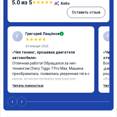
5.0 из 5
★
★
★
★
★
Avito
Оставить отзыв
Григорий Лащёнов
✓
Г
Г
★
★
★
★
★
29 января 2026
«Чип тюнинг, прошивка двигателя
«Чип тю
автомобиля»
отключе
Отличная работа! Обращался за чип-
Всем до
тюнингом Chery Tiggo 7 Pro Max. Машина 
,давно 
преобразилась: появилась уверенная тяга с 
решился
низов, исчезли провалы при разгоне. 
объясни
Расход в спокойном режиме даже немного 
сумму з
Читать полностью
Читать 
снизился. Все сделали профессионально, с 
время 2
подробной консультацией. Рекомендую 
я довол
всем, кто сомневается.
сертифи
‹
›
рекоме