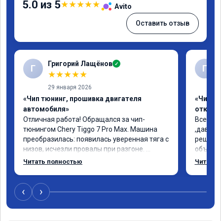
5.0 из 5
★
★
★
★
★
Avito
Оставить отзыв
Григорий Лащёнов
✓
Г
Г
★
★
★
★
★
29 января 2026
«Чип тюнинг, прошивка двигателя
«Чип тю
автомобиля»
отключе
Отличная работа! Обращался за чип-
Всем до
тюнингом Chery Tiggo 7 Pro Max. Машина 
,давно 
преобразилась: появилась уверенная тяга с 
решился
низов, исчезли провалы при разгоне. 
объясни
Расход в спокойном режиме даже немного 
сумму з
Читать полностью
Читать 
снизился. Все сделали профессионально, с 
время 2
подробной консультацией. Рекомендую 
я довол
всем, кто сомневается.
сертифи
‹
›
рекоме