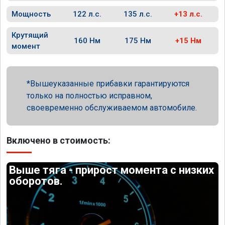
Мощность
122 л.с.
135 л.с.
+13 л.с.
Крутящий
160 Нм
175 Нм
+15 Нм
момент
Вышеуказанные прибавки гарантируются
только на полностью исправном,
своевременно обслуживаемом автомобиле.
Включено в стоимость:
Выше тяга - прирост момента с низких
оборотов.