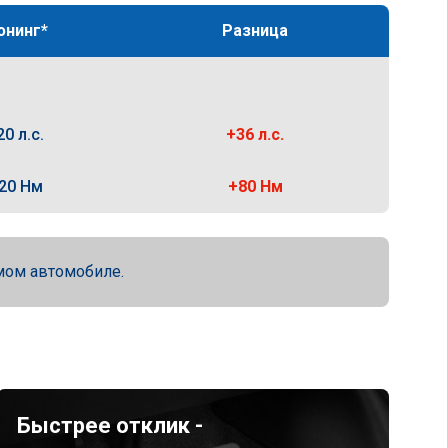
юнинг*
Разница
20 л.с.
+36 л.с.
20 Нм
+80 Нм
мом автомобиле.
Быстрее отклик -