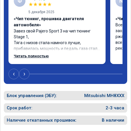
Ф
N
★
★
★
★
★
5 декабря 2025
«Чип тюнинг, прошивка двигателя
«Чип тю
автомобиля»
Все отли
заодно 
Завез свой Pajero Sport 3 на чип тюнинг 
ржавые 
Stage 1,

все же с
Тяга с низов стала намного лучше, 
рекомен
прибавилась мощность и педаль газа стала 
отзывчивее.

Читать полностью
Рекомендую ребят, делают свою работу 
качественно!

‹
›
Читал что в Австралии при покупке этих 
машин сразу делают чип тюнинг, чтобы не 
было провалов.

Блок управления (ЭБУ):
Mitsubishi MH8XXX
Завтра везу X7 на чип, Там по цифрам 
результаты должны быть еще лучше)
Срок работ:
2-3 часа
Наличие откатанных прошивок:
В наличии