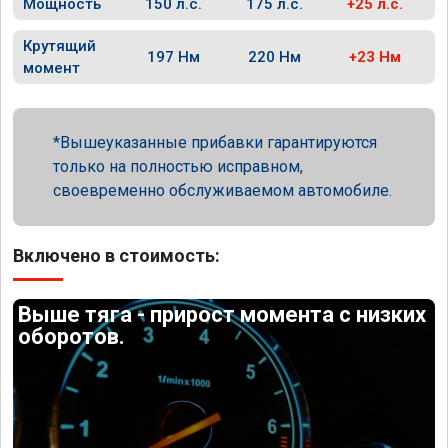
Мощность
150 л.с.
175 л.с.
+25 л.с.
Крутящий
197 Нм
220 Нм
+23 Нм
момент
Вышеуказанные прибавки гарантируются
только на полностью исправном,
своевременно обслуживаемом автомобиле.
Включено в стоимость:
Выше тяга - прирост момента с низких
оборотов.