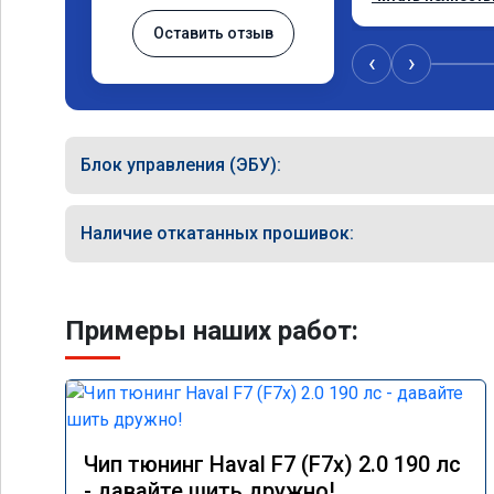
Оставить отзыв
Рекомендую ребя
качественно!

‹
›
Читал что в Авст
машин сразу дел
было провалов.

Блок управления (ЭБУ):
Завтра везу X7 н
результаты дол
Наличие откатанных прошивок:
Примеры наших работ:
Чип тюнинг Haval F7 (F7x) 2.0 190 лс
- давайте шить дружно!