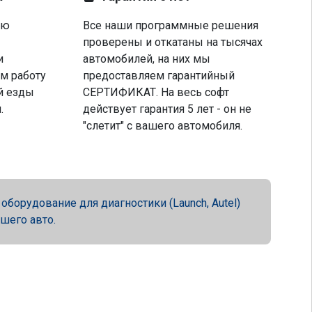
ую
Все наши программные решения
проверены и откатаны на тысячах
и
автомобилей, на них мы
м работу
предоставляем гарантийный
й езды
СЕРТИФИКАТ. На весь софт
.
действует гарантия 5 лет - он не
"слетит" с вашего автомобиля.
орудование для диагностики (Launch, Autel)
ашего авто.