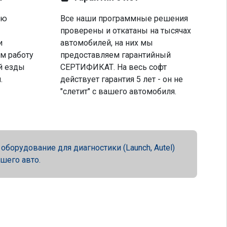
ую
Все наши программные решения
проверены и откатаны на тысячах
и
автомобилей, на них мы
м работу
предоставляем гарантийный
й езды
СЕРТИФИКАТ. На весь софт
.
действует гарантия 5 лет - он не
"слетит" с вашего автомобиля.
орудование для диагностики (Launch, Autel)
ашего авто.