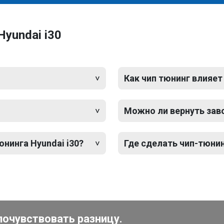
yundai i30
Как чип тюнинг влияет
Можно ли вернуть зав
юнинга Hyundai i30?
Где сделать чип-тюнин
почувствовать разницу.