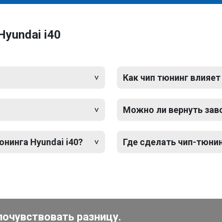
yundai i40
Как чип тюнинг влияет
Можно ли вернуть зав
юнинга Hyundai i40?
Где сделать чип-тюнин
почувствовать разницу.