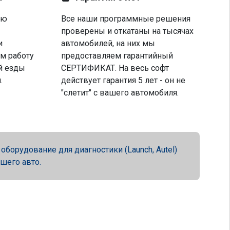
ую
Все наши программные решения
проверены и откатаны на тысячах
и
автомобилей, на них мы
м работу
предоставляем гарантийный
й езды
СЕРТИФИКАТ. На весь софт
.
действует гарантия 5 лет - он не
"слетит" с вашего автомобиля.
орудование для диагностики (Launch, Autel)
ашего авто.