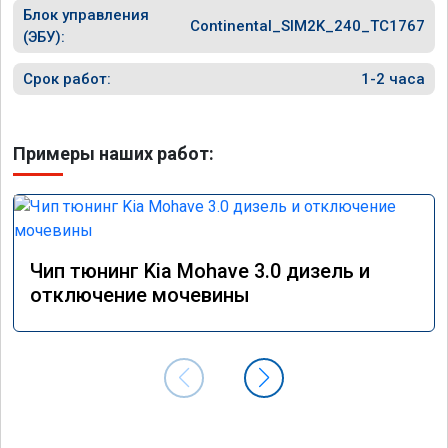
Блок управления
прошивк
Continental_SIM2K_240_TC1767
похоже 
(ЭБУ):
прошивк
экономи
Срок работ:
1-2 часа
способ 
необход
общем и
Примеры наших работ:
отличны
однозна
Чип тюнинг Kia Mohave 3.0 дизель и
отключение мочевины