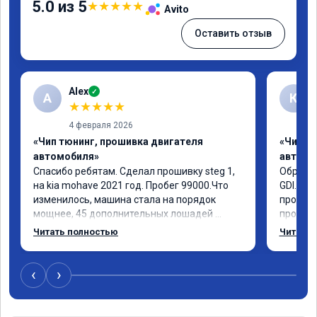
5.0 из 5
★
★
★
★
★
Avito
Оставить отзыв
Alex
✓
A
К
★
★
★
★
★
4 февраля 2026
«Чип тюнинг, прошивка двигателя
«Чип т
автомобиля»
автомо
Спасибо ребятам. Сделал прошивку steg 1, 
Обратил
на kia mohave 2021 год. Пробег 99000.Что 
GDI. До
изменилось, машина стала на порядок 
проконс
мощнее, 45 дополнительных лошадей 
прошивк
существенно чувствуется и соответственно 
отзывчи
Читать полностью
Читать 
крутящего момента. Значительно упал 
и эколо
расход, был в среднем 15 город, уже три 
космоле
дня катаюсь, держит 12-12.5. Коробка 
больше 
‹
›
перестала подпинывать при наборе 
вполне 
скорости. Педаль газа более отзывчевее. В 
уверенн
целом, я очень доволен.!
ECO ре