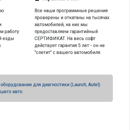
ую
Все наши программные решения
проверены и откатаны на тысячах
и
автомобилей, на них мы
м работу
предоставляем гарантийный
й езды
СЕРТИФИКАТ. На весь софт
.
действует гарантия 5 лет - он не
"слетит" с вашего автомобиля.
орудование для диагностики (Launch, Autel)
ашего авто.