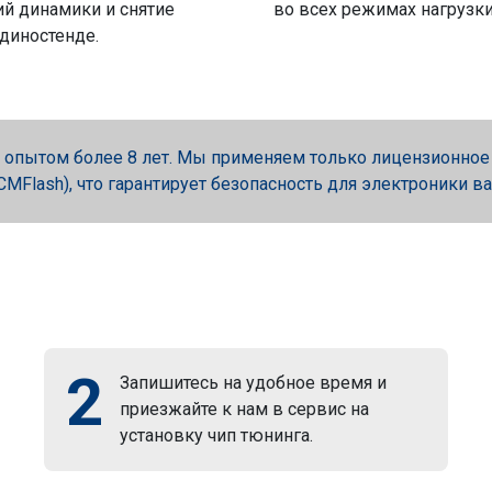
й динамики и снятие
во всех режимах нагрузки
 диностенде.
опытом более 8 лет. Мы применяем только лицензионное об
, PCMFlash), что гарантирует безопасность для электроники в
2
Запишитесь на удобное время и
приезжайте к нам в сервис на
установку чип тюнинга.