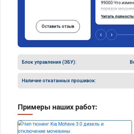
99000.Что измен
порядок мощнее,
лошадей существ
Читать полност
соответственно 
Оставить отзыв
Значительно упа
15 город, уже тр
‹
›
12.5. Коробка п
наборе скорости.
отзывчевее. В ц
Блок управления (ЭБУ):
B
Наличие откатанных прошивок:
Примеры наших работ: