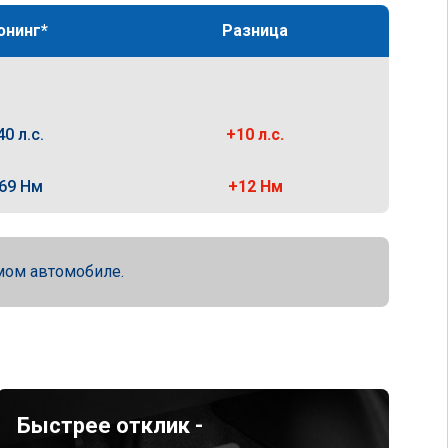
юнинг*
Разница
40 л.с.
+10 л.с.
69 Нм
+12 Нм
мом автомобиле.
Быстрее отклик -