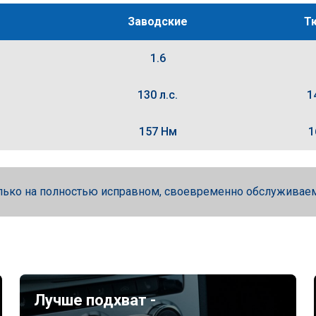
Заводские
Т
1.6
130 л.с.
1
157 Нм
1
лько на полностью исправном, своевременно обслуживае
Лучше подхват -