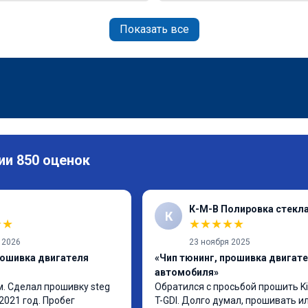
Показать все
ии 850 оценок
К-М-В Полировка стекл
К
★
★
★
★
★
★
★
 2026
23 ноября 2025
рошивка двигателя
«Чип тюнинг, прошивка двигат
автомобиля»
. Сделал прошивку steg 
Обратился с просьбой прошить Kia
2021 год. Пробег 
T-GDI. Долго думал, прошивать или