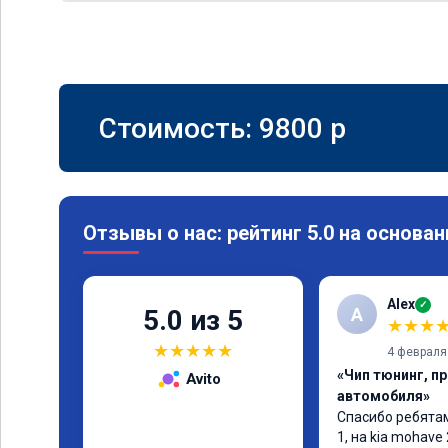
Стоимость:
9800
p
Отзывы о нас: рейтинг 5.0 на основан
Alex
✓
A
5.0 из 5
★
★
★
★
★
★
★
★
4 февраля
«Чип тюнинг, п
Avito
автомобиля»
Спасибо ребятам
1, на kia mohave 