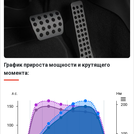
График прироста мощности и крутящего
момента:
л.с.
Нм
200
150
100
100