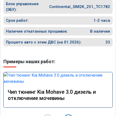
Блок управления
прошивк
Continental_SIM2K_251_TC1782
похоже 
(ЭБУ):
прошивк
экономи
Срок работ:
1-2 часа
способ 
необход
Наличие откатанных прошивок:
В наличии
общем и
отличны
Прошито авто с этим ДВС (на 01.2026):
33
однозна
Примеры наших работ:
Чип тюнинг Kia Mohave 3.0 дизель и
отключение мочевины