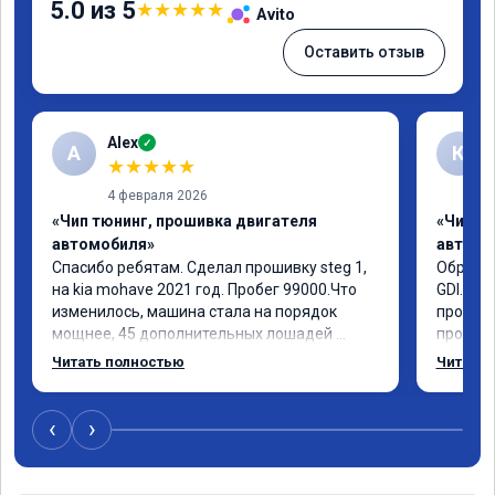
5.0 из 5
★
★
★
★
★
Avito
Оставить отзыв
Alex
✓
A
К
★
★
★
★
★
4 февраля 2026
«Чип тюнинг, прошивка двигателя
«Чип т
автомобиля»
автомо
Спасибо ребятам. Сделал прошивку steg 1, 
Обратил
на kia mohave 2021 год. Пробег 99000.Что 
GDI. До
изменилось, машина стала на порядок 
проконс
мощнее, 45 дополнительных лошадей 
прошивк
существенно чувствуется и соответственно 
отзывчи
Читать полностью
Читать 
крутящего момента. Значительно упал 
и эколо
расход, был в среднем 15 город, уже три 
космоле
дня катаюсь, держит 12-12.5. Коробка 
больше 
‹
›
перестала подпинывать при наборе 
вполне 
скорости. Педаль газа более отзывчевее. В 
уверенн
целом, я очень доволен.!
ECO ре