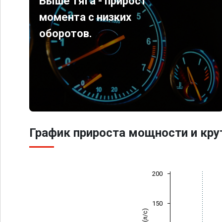
Выше тяга - прирост
момента с низких
оборотов.
График прироста мощности и кр
200
150