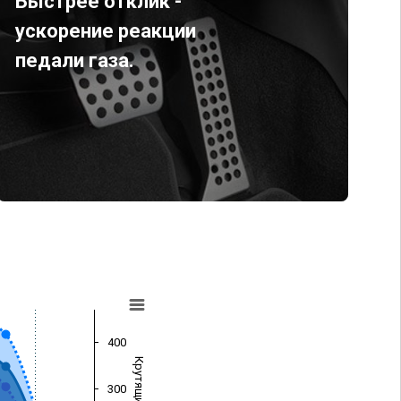
Быстрее отклик -
ускорение реакции
педали газа.
400
300