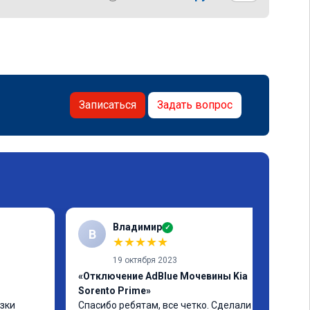
Записаться
Задать вопрос
Владимир
✓
В
★
★
★
★
★
19 октября 2023
«Отключение AdBlue Мочевины Kia
Sorento Prime»
зки 
Спасибо ребятам, все четко. Сделали всю 