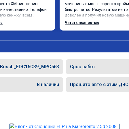
ренто XM чип тюнинг. 
мочевины с моего соренто прайм.
и качественно. Телефон 
быстро четко. Результатом не то 
ую книжку, всем 
доволен а получил новую машину 
 вот поеду в ближайшее 
отличным откликом. Доволен как 
ью
Читать полностью
6 2016 год отгоню на чип 
Кто сомневается стоит ли или нет.
Однозначно да.
Bosch_EDC16C39_MPC563
Срок работ:
В наличии
Прошито авто с этим ДВС (