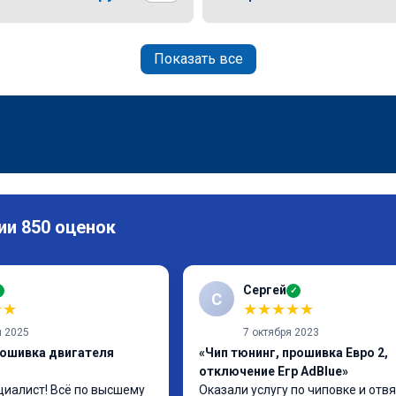
Показать все
ии 850 оценок
Сергей
✓
✓
С
★
★
★
★
★
★
★
я 2025
7 октября 2023
рошивка двигателя
«Чип тюнинг, прошивка Евро 2,
отключение Егр AdBlue»
иалист! Всё по высшему 
Оказали услугу по чиповке и отвя