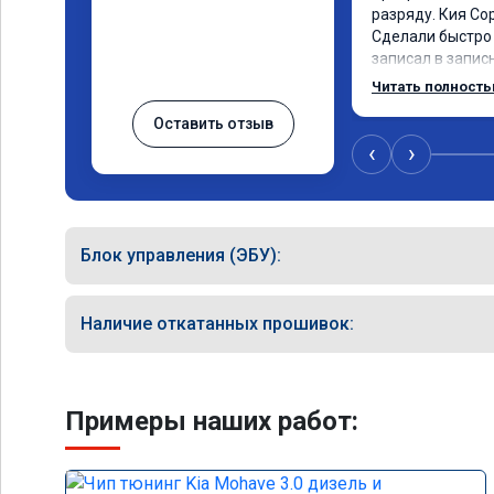
разряду. Кия Со
Сделали быстро 
записал в записн
рекомендую! Еще
Читать полност
дни брата Мазду 
Оставить отзыв
тюнинг.
‹
›
Блок управления (ЭБУ):
Наличие откатанных прошивок:
Примеры наших работ: