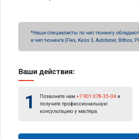
Наши специалисты по чип тюнингу обладают 
и чип тюнинга (Flex, Kess 3, Autotuner, Bitbox
Ваши действия:
1
Позвоните нам
+7 901 078-35-04
и
получите профессиональную
консультацию у мастера.