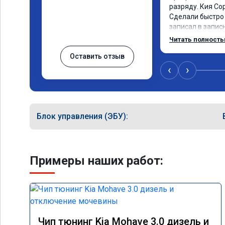
разряду. Кия Со
Сделали быстро 
записал в записн
рекомендую! Еще
Читать полност
дни брата Мазду 
Оставить отзыв
тюнинг.
‹
›
Блок управления (ЭБУ):
Примеры наших работ:
Чип тюнинг Kia Mohave 3.0 дизель и