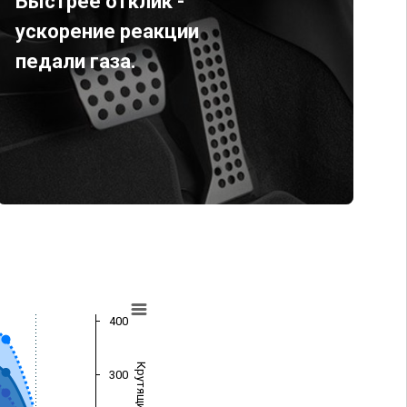
Быстрее отклик -
ускорение реакции
педали газа.
400
300