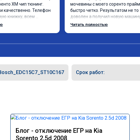
ренто XM чип тюнинг. 
мочевины с моего соренто прайм.
и качественно. Телефон 
быстро четко. Результатом не то 
ую книжку, всем 
доволен а получил новую машину 
 вот поеду в ближайшее 
отличным откликом. Доволен как 
ью
Читать полностью
6 2016 год отгоню на чип 
Кто сомневается стоит ли или нет.
Однозначно да.
Bosch_EDC15C7_ST10C167
Срок работ:
Блог - отключение ЕГР на Kia
Sorento 2.5d 2008