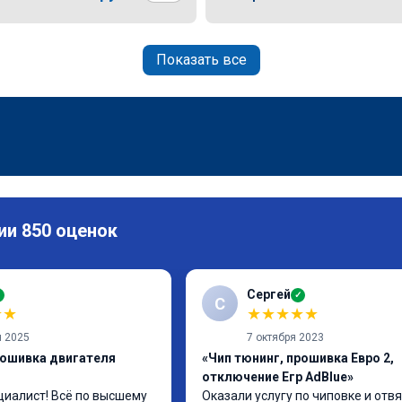
Показать все
ии 850 оценок
Сергей
✓
✓
С
★
★
★
★
★
★
★
я 2025
7 октября 2023
рошивка двигателя
«Чип тюнинг, прошивка Евро 2,
отключение Егр AdBlue»
иалист! Всё по высшему 
Оказали услугу по чиповке и отвя