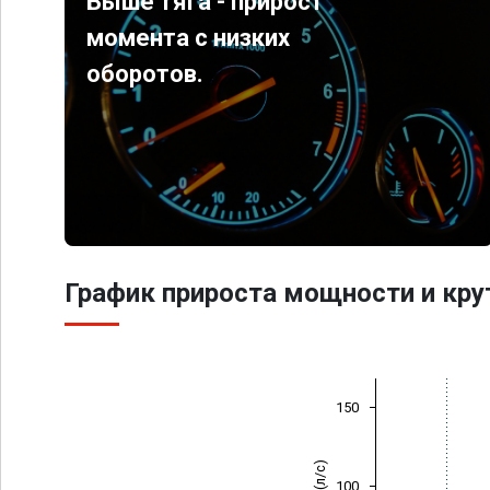
Выше тяга - прирост
момента с низких
оборотов.
График прироста мощности и кр
150
100