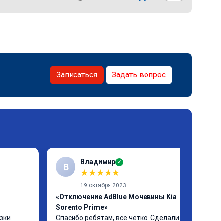
Записаться
Задать вопрос
Владимир
✓
В
★
★
★
★
★
19 октября 2023
«Отключение AdBlue Мочевины Kia
Sorento Prime»
зки 
Спасибо ребятам, все четко. Сделали всю 