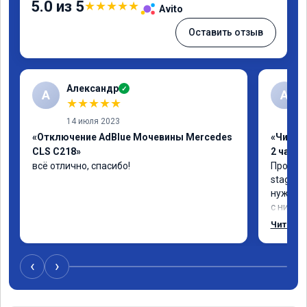
5.0 из 5
★
★
★
★
★
Avito
Оставить отзыв
Александр
✓
А
А
★
★
★
★
★
14 июля 2023
«Отключение AdBlue Мочевины Mercedes
«Чип тю
CLS C218»
2 часа»
всё отлично, спасибо!
Прошива
stage 1.
нужно: 
с низов,
Одни из 
Читать 
‹
›