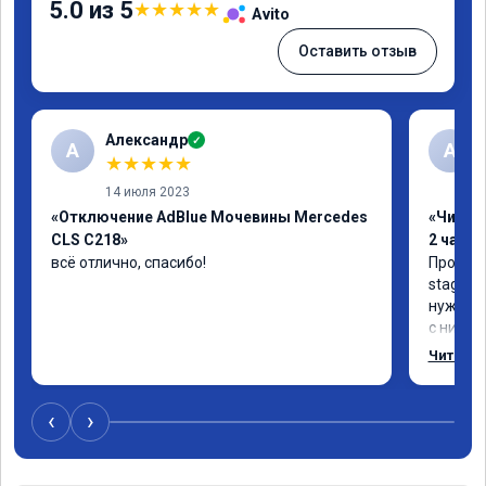
5.0 из 5
★
★
★
★
★
Avito
Оставить отзыв
Александр
✓
А
А
★
★
★
★
★
14 июля 2023
«Отключение AdBlue Мочевины Mercedes
«Чип тю
CLS C218»
2 часа»
всё отлично, спасибо!
Прошива
stage 1.
нужно: 
с низов,
Одни из 
Читать 
‹
›