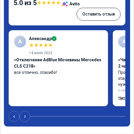
5.0 из 5
★
★
★
★
★
Avito
Оставить отзыв
Александр
✓
А
А
★
★
★
★
★
14 июля 2023
«Отключение AdBlue Мочевины Mercedes
«Чип тю
CLS C218»
2 часа»
всё отлично, спасибо!
Прошива
stage 1.
нужно: 
с низов,
Одни из 
Читать 
‹
›