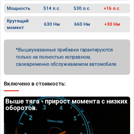
Мощность
514 л.с.
530 л.с.
+16 л.с.
Крутящий
630 Нм
660 Нм
+30 Нм
момент
Вышеуказанные прибавки гарантируются
только на полностью исправном,
своевременно обслуживаемом автомобиле.
Включено в стоимость:
Выше тяга - прирост момента с низких
оборотов.