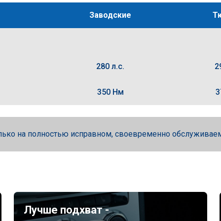
Заводские
Т
280 л.с.
2
350 Нм
3
лько на полностью исправном, своевременно обслуживае
Лучше подхват -