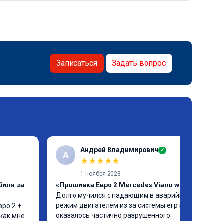
Записаться
Задать вопрос
Андрей Владимирович
✓
А
★
★
★
★
★
1 ноября 2023
биля за
«Прошивка Евро 2 Mercedes Viano w639»
Долго мучился с падающим в аварийный 
режим двигателем из за системы егр и как 
ро 2 + 
оказалось частично разрушенного 
как мне 