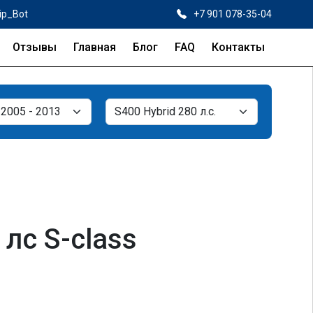
ip_Bot
+7 901 078-35-04
Отзывы
Главная
Блог
FAQ
Контакты
лс S-class