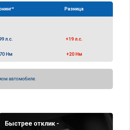
юнинг*
Разница
99 л.с.
+19 л.с.
70 Нм
+20 Нм
мом автомобиле.
Быстрее отклик -