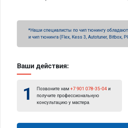
Наши специалисты по чип тюнингу обладают 
и чип тюнинга (Flex, Kess 3, Autotuner, Bitbox
Ваши действия:
1
Позвоните нам
+7 901 078-35-04
и
получите профессиональную
консультацию у мастера.