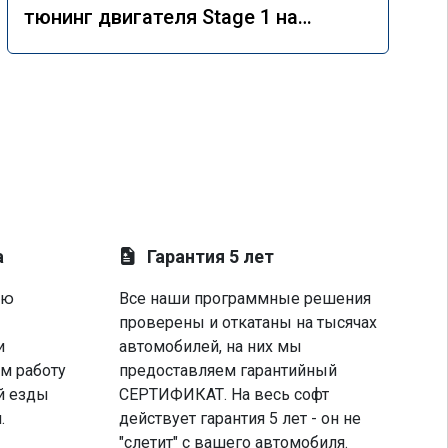
тюнинг двигателя Stage 1 на
Mercedes GLE 350d w166 2018 года
а
Гарантия 5 лет
ую
Все наши программные решения
проверены и откатаны на тысячах
и
автомобилей, на них мы
м работу
предоставляем гарантийный
й езды
СЕРТИФИКАТ. На весь софт
.
действует гарантия 5 лет - он не
"слетит" с вашего автомобиля.