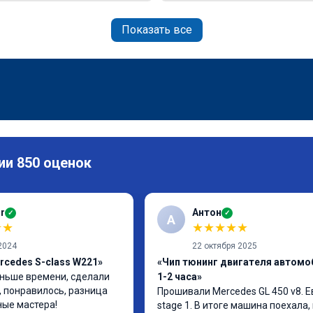
Показать все
ии 850 оценок
r
Антон
✓
✓
А
★
★
★
★
★
★
★
2024
22 октября 2025
rcedes S-class W221»
«Чип тюнинг двигателя автомо
ньше времени, сделали 
1-2 часа»
, понравилось, разница 
Прошивали Mercedes GL 450 v8. Ев
ные мастера!
stage 1. В итоге машина поехала, 