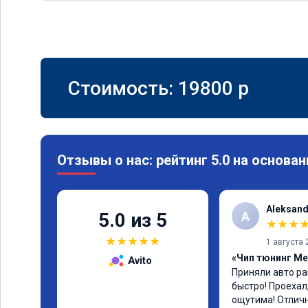
Стоимость:
19800
p
Отзывы о нас: рейтинг 5.0 на основан
Aleksand
A
5.0 из 5
★
★
★
★
★
★
★
★
1 августа 
«Чип тюнинг Me
Avito
Приняли авто ра
быстро! Проехал
ощутима! Отлич